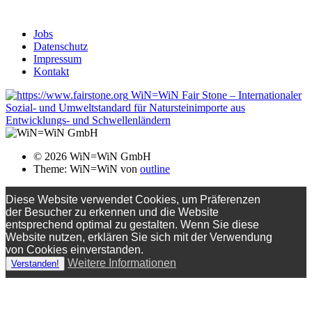
Jobs
Datenschutz
Impressum
Kontakt
WiN=WiN Fair Stone – Internationaler
Sozial- und Umweltstandard für Natursteinimporte aus
Entwicklungs- und Schwellenländern
© 2026 WiN=WiN GmbH
Theme: WiN=WiN von
outline
Diese Website verwendet Cookies, um Präferenzen
der Besucher zu erkennen und die Website
entsprechend optimal zu gestalten. Wenn Sie diese
Website nutzen, erklären Sie sich mit der Verwendung
von Cookies einverstanden.
Weitere Informationen
Verstanden!