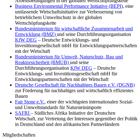
Arbeitsbedingungen in der globalen Wertschöpfungskette
Business Environmental Performance Initiative (BEPI)
, eine
umfassende Wirtschaftsinitiative zur Verbesserung von
betrieblichem Umweltschutz in der globalen
Wertschöpfungskette
Bundesministerium für wirtschaftliche Zusammenarbeit und
Entwicklung (BMZ)
und seine Durchführungsorganisation
KfW DEG
– Deutsche Entwicklungs- und
Investitionsgesellschaft mbH für Entwicklungspartnerschaften
mit der Wirtschaft
Bundesministerium für Umwelt, Naturschutz, Bau und
Reaktorsicherheit (BMUB)
und seine
Durchführungsorganisation
KfW DEG
– Deutsche
Entwicklungs- und Investitionsgesellschaft mbH für
Entwicklungspartnerschaften mit der Wirtschaft
Deutsche Gesellschaft für Nachhaltiges Bauen e.V. (DGNB)
zur Förderung für nachhaltiges und wirtschaftlich effizientes
Bauen
Fair Stone e.V.
, einer der wichtigsten internationalen Sozial-
und Umweltstandards für Natursteinimporte
SAFRI
– Südliches Afrika Initiative der Deutschen
Wirtschaft, zur Vertretung der Interessen gegenüber der Politik
in Deutschland und den afrikanischen Partnerländern
Mitgliedschaften