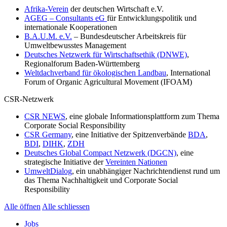
Afrika-Verein
der deutschen Wirtschaft e.V.
AGEG – Consultants eG
für Entwicklungspolitik und
internationale Kooperationen
B.A.U.M. e.V.
– Bundesdeutscher Arbeitskreis für
Umweltbewusstes Management
Deutsches Netzwerk für Wirtschaftsethik (DNWE)
,
Regionalforum Baden-Württemberg
Weltdachverband für ökologischen Landbau
, International
Forum of Organic Agricultural Movement (IFOAM)
CSR-Netzwerk
CSR NEWS
, eine globale Informationsplattform zum Thema
Corporate Social Responsibility
CSR Germany
, eine Initiative der Spitzenverbände
BDA
,
BDI
,
DIHK
,
ZDH
Deutsches Global Compact Netzwerk (DGCN)
, eine
strategische Initiative der
Vereinten Nationen
UmweltDialog
, ein unabhängiger Nachrichtendienst rund um
das Thema Nachhaltigkeit und Corporate Social
Responsibility
Alle öffnen
Alle schliessen
Jobs